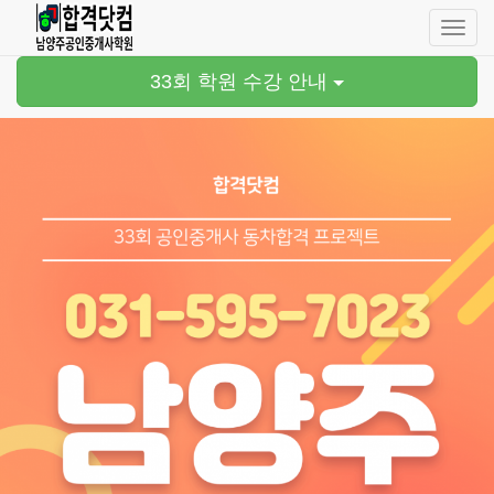
네
비
버
33회 학원 수강 안내
튼